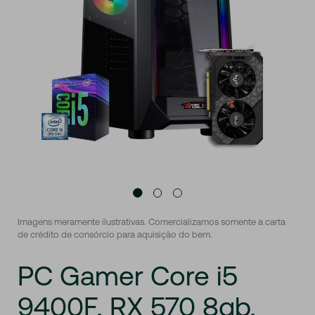
Imagens meramente ilustrativas. Comercializamos somente a carta
de crédito de consórcio para aquisição do bem.
PC
Gamer
Core
i5
9400F,
RX
570
8gb,