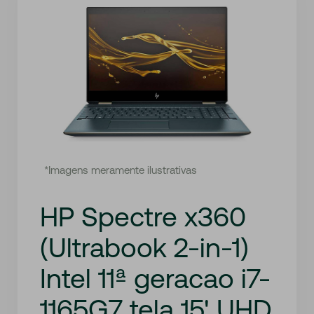
*Imagens meramente ilustrativas
HP Spectre x360
(Ultrabook 2-in-1)
Intel 11ª geracao i7-
1165G7 tela 15' UHD