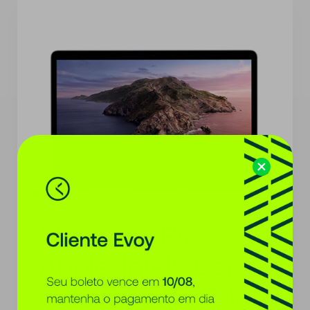
*Imagens meramente ilustrativas
MacBook Pro
Apple, Intel® Core™
i7, 16 GB, 1TB, Tela