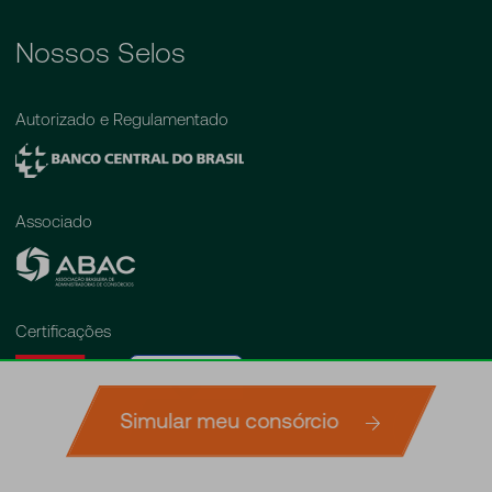
Nossos Selos
Autorizado e Regulamentado
Associado
Certificações
Verificada por
Simular meu consórcio
Simule agora