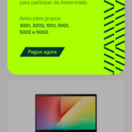
de 16
Parcelas no consórcio Evoy, a partir de
R$ 213,33 por mês
Carta de crédito de R$ 10.000,00