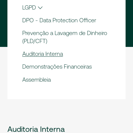
Ouvidoria
LGPD
Resumo de Atividades da Ouvidoria
Política Contra Ataques Cibernéticos
DPO - Data Protection Officer
LGPD
Prevenção a Lavagem de Dinheiro
(PLD/CFT)
Auditoria Interna
Demonstrações Financeiras
Assembleia
Auditoria Interna