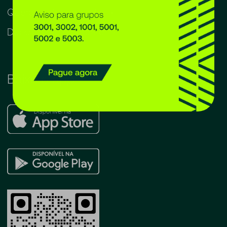
Quero ser franqueado
Depoimento do cliente
Baixe o app
Apple
Store
Google
Play