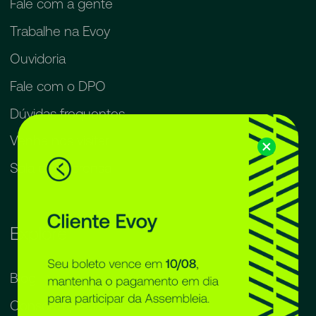
Fale com a gente
Trabalhe na Evoy
Ouvidoria
Fale com o DPO
Dúvidas frequentes
Venha nos visitar
Sala de imprensa
Explore
Blog
Consorciopedia