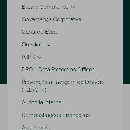
Ética e Compliance
Compliance
Governança Corporativa
Comitê de Ética, Compliance e PLD/CFT
Código de Ética
Canal de Ética
Ouvidoria
Ouvidoria
LGPD
Resumo de Atividades da Ouvidoria
Política Contra Ataques Cibernéticos
DPO - Data Protection Officer
LGPD
Prevenção a Lavagem de Dinheiro
(PLD/CFT)
Auditoria Interna
Demonstrações Financeiras
Assembleia