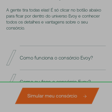
A gente tira todas elas! É só clicar no botão abaixo
para ficar por dentro do universo Evoy e conhecer
todos os detalhes e vantagens sobre o seu
consórcio.
Como funciona o consórcio Evoy?
Com o Consórcio Evoy você escolhe o
crédito de acordo com o seu perfil, podendo
Como eu faço o consórcio Evoy?
parcelar o valor em até 84 meses sem juros.
A retirada do bem ou a utilização do serviço
Simular meu consórcio
desejado pode ser planejada ao longo do
É preciso primeiro escolher uma instituição,
Simule agora
período, com opção de contemplação
que será a administradora desse consórcio.
E vale a pena fazer um consórcio?
através de lance ofertado.
Depois, deve optar pelo tipo de grupo que