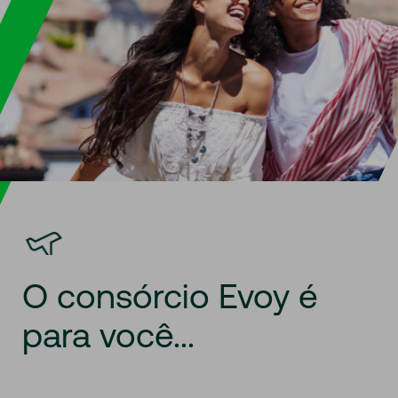
O
consórcio
Evoy
é
para
você...