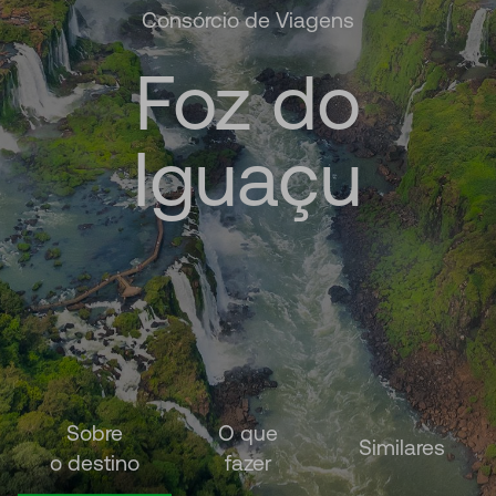
Consórcio de Viagens
Foz
do
Iguaçu
Sobre
O que
Similares
o destino
fazer