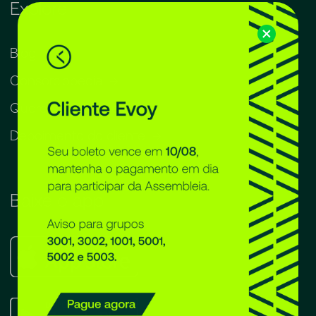
Explore
Blog
Consorciopedia
Quero ser franqueado
Depoimento do cliente
Baixe o app
Apple
Store
Google