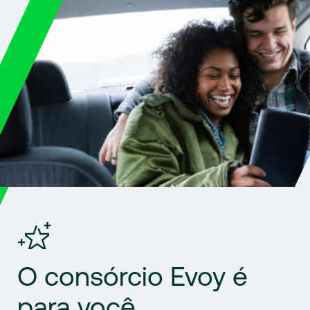
O
consórcio
Evoy
é
para
você...