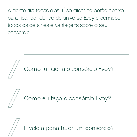
A gente tira todas elas! É só clicar no botão abaixo
para ficar por dentro do universo Evoy e conhecer
todos os detalhes e vantagens sobre o seu
consórcio.
Como funciona o consórcio Evoy?
Com o Consórcio Evoy você escolhe o
crédito de acordo com o seu perfil, podendo
Como eu faço o consórcio Evoy?
parcelar o valor em até 84 meses sem juros.
A retirada do bem ou a utilização do serviço
desejado pode ser planejada ao longo do
É preciso primeiro escolher uma instituição,
período, com opção de contemplação
que será a administradora desse consórcio.
E vale a pena fazer um consórcio?
através de lance ofertado.
Depois, deve optar pelo tipo de grupo que