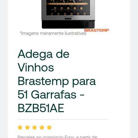
*Imagens meramente ilustrativas
Adega de
Vinhos
Brastemp para
51 Garrafas -
BZB51AE
Parcelas no consórcio Evoy, a partir de