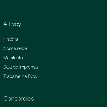
administradora de consórcio. Quando você
está pagando uma parcela de consórcio, não
está pagando para o vendedor ou para
alguém. Está colocando seu recurso neste
A Evoy
fundo para o bem que você deseja comprar.
Mas uma parte do bem que você quer
comprar em parcelas. Está colocando nesse
História
fundo que é gerido e administrado pela
Nossa sede
administradora de consórcio. A
administradora de consórcios por administrar
Manifesto
esse fundo e se responsabilizar pelo dinheiro
Sala de imprensa
desse fundo; para quem ela vai entregar
como fazer a gestão desse fundo, desse
Trabalhe na Evoy
dinheiro, desse grupo, a administradora,
administrando, cobra uma taxa administrativa.
Por isso que no consórcio não tem juros,
apenas uma taxa de administração.
Consórcios