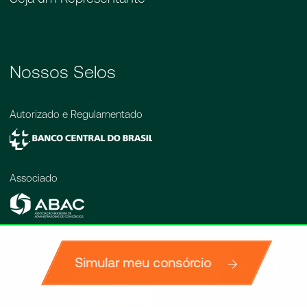
Nossos Selos
Autorizado e Regulamentado
Associado
Certificações
Simular meu consórcio
Simule agora
Verificada por