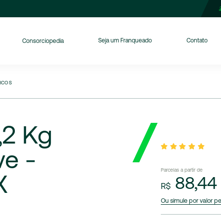
Seja um Franqueado
Contato
Consorciopedia
ICOS
,2
Kg
ve
-
Parcelas a partir de
X
88,4
R$
Ou simule por valor p