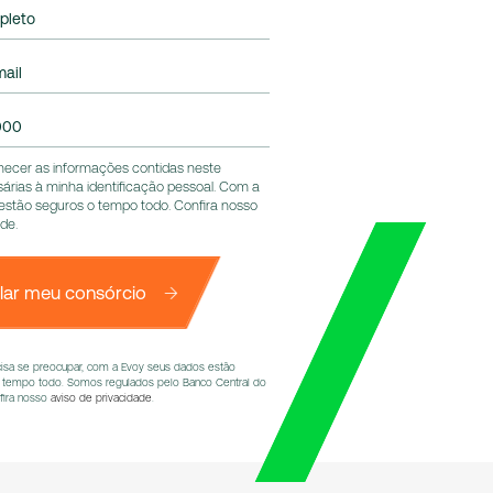
pleto
ail
000
ecer as informações contidas neste
sárias à minha identificação pessoal. Com a
estão seguros o tempo todo. Confira nosso
ade
.
lar meu consórcio
cisa se preocupar, com a Evoy seus dados estão
 tempo todo. Somos regulados pelo Banco Central do
nfira nosso
aviso de privacidade
.