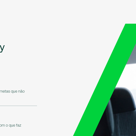
y
 metas que não
om o que faz