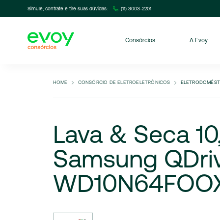
Simule, contrate e tire suas dúvidas:
(11) 3003-2201
Consórcios
A Evoy
HOME
CONSÓRCIO DE ELETROELETRÔNICOS
ELETRODOMÉST
Lava
&
Seca
10
Samsung
QDri
WD10N64FOO