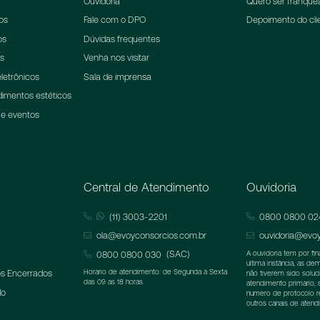
Ouvidoria
Quero ser franqu
os
Fale com o DPO
Depoimento do cli
os
Dúvidas frequentes
ns
Venha nos visitar
letrônicos
Sala de imprensa
dimentos estéticos
 e eventos
Central de Atendimento
Ouvidoria
(11) 3003-2201
0800 0800 02
ola@evoyconsorcios.com.br
ouvidoria@evoy
(SAC)
0800 0800 030
A ouvidoria tem por fi
última instância, as d
s Encerrados
Horário de atendimento: de Segunda à Sexta
não tiverem sido soluc
das 09 as 18 horas.
atendimento primário,
do
número de protocolo 
outros canais de atend