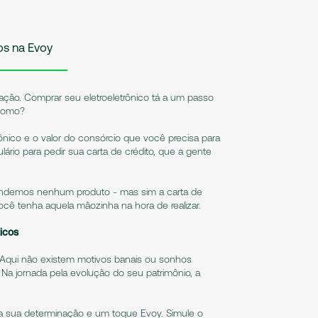
os na Evoy
ação. Comprar seu eletroeletrônico tá a um passo
 como?
trônico e o valor do consórcio que você precisa para
lário para pedir sua carta de crédito, que a gente
ndemos nenhum produto - mas sim a carta de
ocê tenha aquela mãozinha na hora de realizar.
icos
es. Aqui não existem motivos banais ou sonhos
Na jornada pela evolução do seu patrimônio, a
a sua determinação e um toque Evoy. Simule o