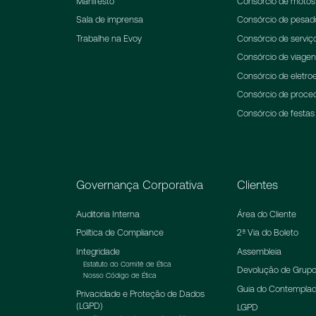
Manifesto
Consórcio de motos
Sala de imprensa
Consórcio de pesad
Trabalhe na Evoy
Consórcio de serviç
Consórcio de viage
Consórcio de eletroe
Consórcio de proce
Consórcio de festas
Governança Corporativa
Clientes
Auditoria Interna
Área do Cliente
Política de Compliance
2ª Via do Boleto
Integridade
Assembleia
Estatuto do Comitê de Ética
Devolução de Grupo
Nosso Código de Ética
Guia do Contempla
Privacidade e Proteção de Dados
(LGPD)
LGPD