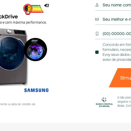
Seu nome com
Seu melhor e-m
(00) 00000-0
Concordo em forn
formulário, neces
Evoy seus dados 
aviso de privacid
Simu
E não pre
seguros o
ente a carta de crédito de
Brasil. Co