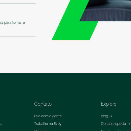
s para tornar a
Contato
Explore
Fale com a gente
Blog
s
Trabalhe na Evoy
Consorciopedia