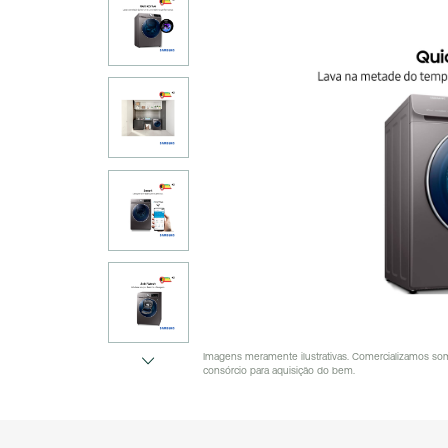
Imagens meramente ilustrativas. Comercializamos som
consórcio para aquisição do bem.