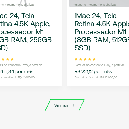
ns meramente ilustrativas
*Imagens meramente ilustrativas
ac 24, Tela
iMac 24, Tela
tina 4.5K Apple,
Retina 4.5K Appl
ocessador M1
Processador M1
8GB RAM, 256GB
(8GB RAM, 512G
SD)
SSD)
las no consórcio Evoy, a partir de
Parcelas no consórcio Evoy, a partir de
265,34 por mês
R$ 221,12 por mês
 de crédito de R$ 12.000,00
Carta de crédito de R$ 10.000,00
Ver mais