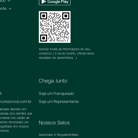
eado
Play
ente
Acesse todas as informações do seu
consórcio ( 2 via do boleto, ofertar lance,
resultado de assembleia, ...)
Chega Junto
4
Seja um Franqueado
consorcios.com.br
Seja um Representante
nalidade atender, em
emandas dos clientes que
ionadas nos canais de
Nossos Selos
 sendo necessário um
registrado em nossos
imento.
Autorizado e Regulamentado