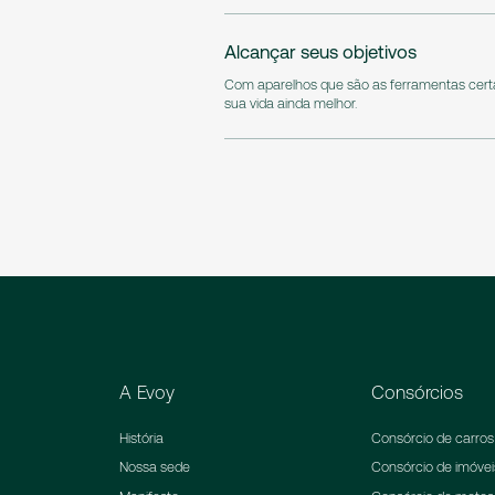
Alcançar seus objetivos
Com aparelhos que são as ferramentas certa
sua vida ainda melhor.
A Evoy
Consórcios
História
Consórcio de carros
Nossa sede
Consórcio de imóvei