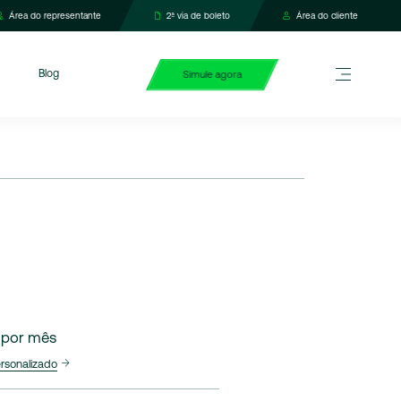
Área do representante
2ª via de boleto
Área do cliente
Blog
Simule agora
4
por mês
ersonalizado