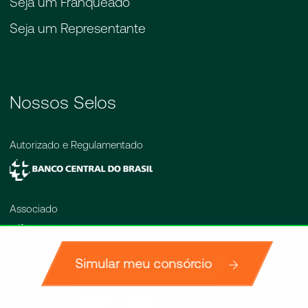
Seja um Franqueado
Seja um Representante
Nossos Selos
Autorizado e Regulamentado
Associado
Simular meu consórcio
Simule agora
Certificações