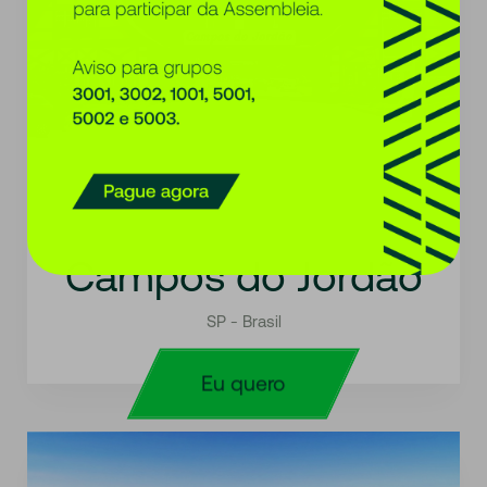
Conte com a gente para tirar os casacos
grossos do guarda roupa!
Campos do Jordão
SP - Brasil
Eu quero