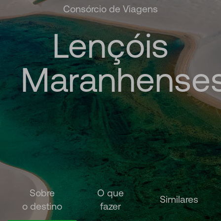
Consórcio de Viagens
Lençóis
Maranhense
Sobre
O que
Similares
o destino
fazer