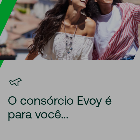
O
consórcio
Evoy
é
para
você...