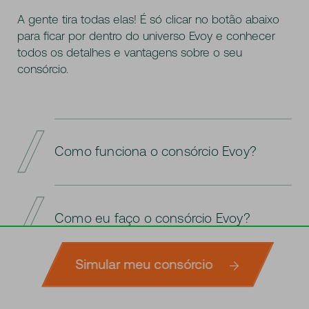
A gente tira todas elas! É só clicar no botão abaixo
para ficar por dentro do universo Evoy e conhecer
todos os detalhes e vantagens sobre o seu
consórcio.
Como funciona o consórcio Evoy?
Com o Consórcio Evoy você escolhe o
crédito de acordo com o seu perfil, podendo
Como eu faço o consórcio Evoy?
parcelar o valor em até 84 meses sem juros.
A retirada do bem ou a utilização do serviço
desejado pode ser planejada ao longo do
É preciso primeiro escolher uma instituição,
Simular meu consórcio
Simule agora
período, com opção de contemplação
que será a administradora desse consórcio.
E vale a pena fazer um consórcio?
através de lance ofertado.
Depois, deve optar pelo tipo de grupo que
fará parte. No caso de automóveis, é possível