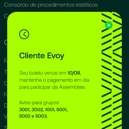
Consórcio de procedimentos estéticos
Consórcio de festas e eventos
Contato
Fale com a gente
Trabalhe na Evoy
Ouvidoria
Fale com o DPO
Dúvidas frequentes
Venha nos visitar
Sala de imprensa