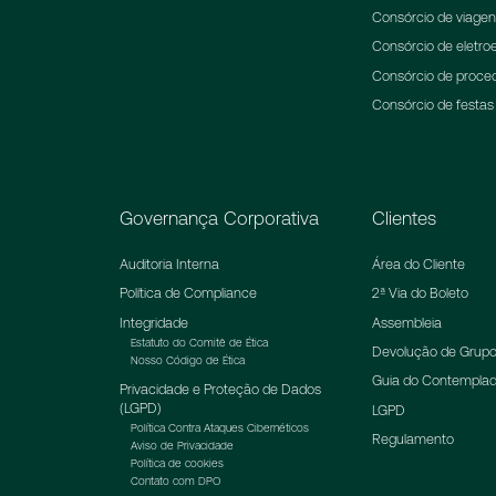
Consórcio de viage
Consórcio de eletroe
Consórcio de proce
Consórcio de festas
Governança Corporativa
Clientes
Auditoria Interna
Área do Cliente
Política de Compliance
2ª Via do Boleto
Integridade
Assembleia
Estatuto do Comitê de Ética
Devolução de Grupo
Nosso Código de Ética
Guia do Contempla
Privacidade e Proteção de Dados
(LGPD)
LGPD
Política Contra Ataques Cibernéticos
Regulamento
Aviso de Privacidade
Política de cookies
Contato com DPO