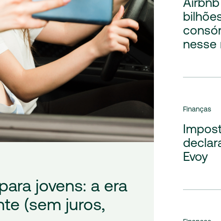
Airbnb
bilhõe
consór
nesse
Finanças
Impos
declar
Evoy
para jovens: a era
nte (sem juros,