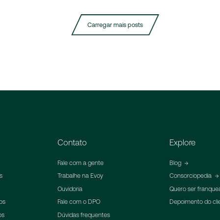
Carregar mais posts
Contato
Explore
Fale com a gente
Blog
s
Trabalhe na Evoy
Consorciopedia
Ouvidoria
Quero ser franqu
os
Fale com o DPO
Depoimento do cli
os
Dúvidas frequentes