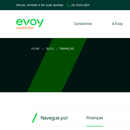
Simule, contrate e tire suas dúvidas:
(11) 3003-2201
Consórcios
A Evoy
HOME
BLOG
FINANÇAS
Navegue por
Finanças