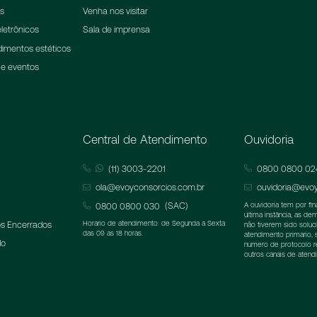
ns
Venha nos visitar
letrônicos
Sala de imprensa
dimentos estéticos
 e eventos
Central de Atendimento
Ouvidoria
(11) 3003-2201
0800 0800 02
ola@evoyconsorcios.com.br
ouvidoria@evoy
(SAC)
0800 0800 030
A ouvidoria tem por fi
última instância, as d
s Encerrados
Horário de atendimento: de Segunda à Sexta
não tiverem sido soluc
das 09 as 18 horas.
atendimento primário,
do
número de protocolo 
outros canais de atend