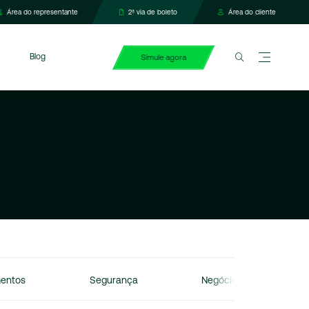
Área do representante
2ª via de boleto
Área do cliente
Blog
Simule agora
mentos
Segurança
Negócios