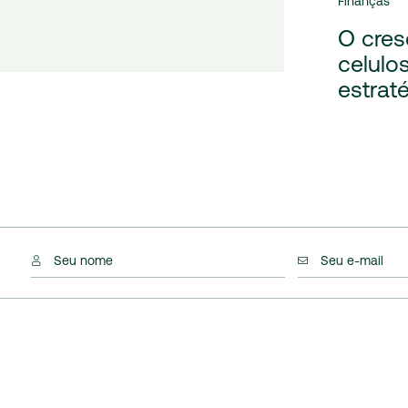
Finanças
O cres
celulo
estrat
Seu nome
Seu e-mail