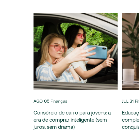
AGO 05
Finanças
JUL 31
F
Consórcio de carro para jovens: a
Educaçã
era de comprar inteligente (sem
complet
juros, sem drama)
conquis