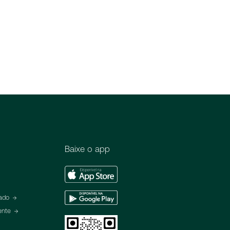
Baixe o app
Apple
Store
Google
eado
Play
ente