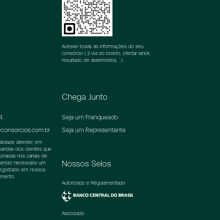
Acesse todas as informações do seu
consórcio ( 2 via do boleto, ofertar lance,
resultado de assembleia, ...)
Chega Junto
4
Seja um Franqueado
consorcios.com.br
Seja um Representante
nalidade atender, em
emandas dos clientes que
ionadas nos canais de
Nossos Selos
 sendo necessário um
registrado em nossos
imento.
Autorizado e Regulamentado
Associado