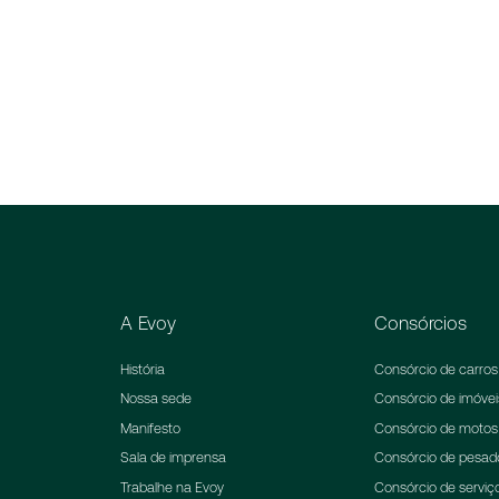
A Evoy
Consórcios
História
Consórcio de carros
Nossa sede
Consórcio de imóvei
Manifesto
Consórcio de motos
Sala de imprensa
Consórcio de pesad
Trabalhe na Evoy
Consórcio de serviç