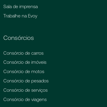
esse fundo e se responsabilizar pelo dinheiro
Sala de imprensa
desse fundo; para quem ela vai entregar
como fazer a gestão desse fundo, desse
Trabalhe na Evoy
dinheiro, desse grupo, a administradora,
administrando, cobra uma taxa administrativa.
Por isso que no consórcio não tem juros,
apenas uma taxa de administração.
Consórcios
Consórcio de carros
Consórcio de imóveis
Consórcio de motos
Consórcio de pesados
Consórcio de serviços
Consórcio de viagens