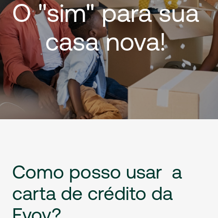
O
"sim"
para
sua
casa
nova!
Como
posso
usar
a
carta
de
crédito
da
Evoy?