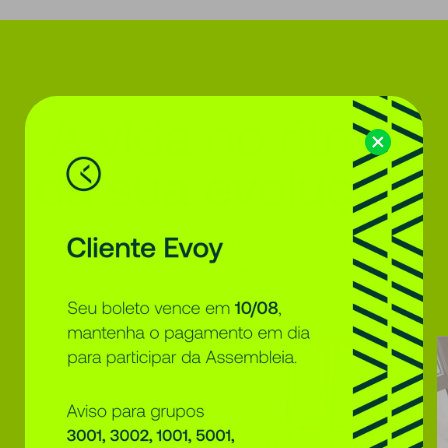
A
vida
no
ritmo
da
sua
evolução
Seu apê novo, seu carro ou sua viagem –
as possibilidades estão na mão