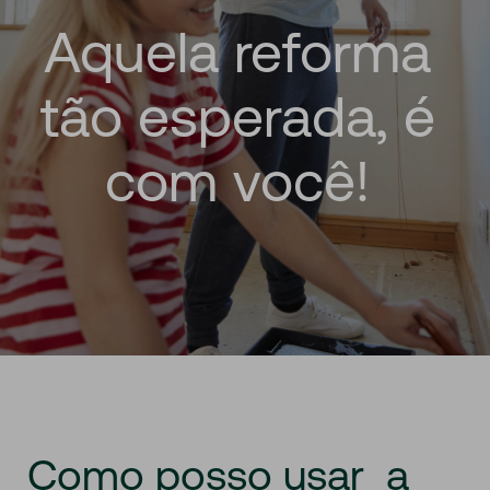
Aquela
reforma
tão
esperada,
é
com
você!
Como
posso
usar
a