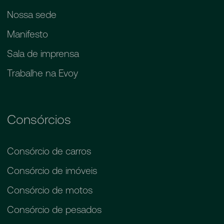
fundo que é gerido e administrado pela
Nossa sede
administradora de consórcio. A
administradora de consórcios por administrar
Manifesto
esse fundo e se responsabilizar pelo dinheiro
Sala de imprensa
desse fundo; para quem ela vai entregar
como fazer a gestão desse fundo, desse
Trabalhe na Evoy
dinheiro, desse grupo, a administradora,
administrando, cobra uma taxa administrativa.
Por isso que no consórcio não tem juros,
apenas uma taxa de administração.
Consórcios
Consórcio de carros
Consórcio de imóveis
Consórcio de motos
Consórcio de pesados