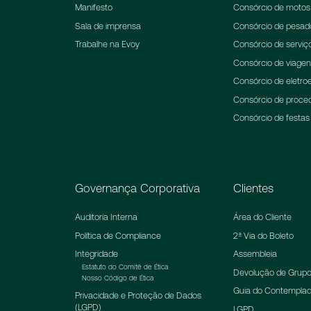
Manifesto
Consórcio de motos
Sala de imprensa
Consórcio de pesad
Trabalhe na Evoy
Consórcio de serviç
Consórcio de viage
Consórcio de eletroe
Consórcio de proce
Consórcio de festas
Governança Corporativa
Clientes
Auditoria Interna
Área do Cliente
Política de Compliance
2ª Via do Boleto
Integridade
Assembleia
Estatuto do Comitê de Ética
Devolução de Grupo
Nosso Código de Ética
Guia do Contempla
Privacidade e Proteção de Dados
(LGPD)
LGPD