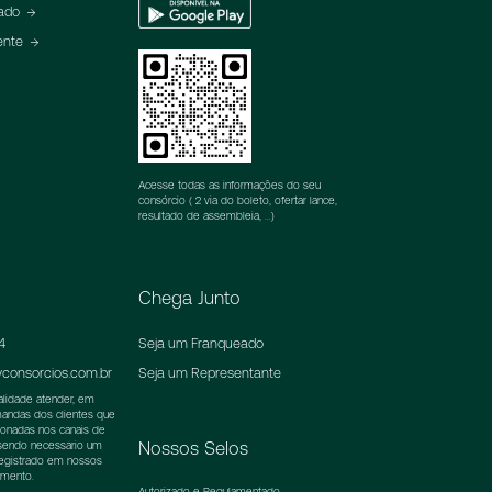
Google
eado
Play
ente
Acesse todas as informações do seu
consórcio ( 2 via do boleto, ofertar lance,
resultado de assembleia, ...)
Chega Junto
4
Seja um Franqueado
consorcios.com.br
Seja um Representante
nalidade atender, em
emandas dos clientes que
ionadas nos canais de
Nossos Selos
 sendo necessário um
registrado em nossos
imento.
Autorizado e Regulamentado