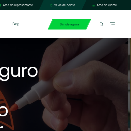
Área do representante
2ª via de boleto
Área do cliente
Blog
Simule agora
guro
o
r