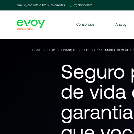
Simule, contrate e tire suas dúvidas:
(11) 3003-2201
Consórcios
A Evoy
HOME
BLOG
FINANÇAS
SEGURO PRESTAMISTA, SEGURO DE
Seguro
de
vida
garantia
que
voc