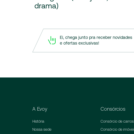
drama)
Ei, chega junto pra receber novidades
e ofertas exclusivas!
A Evoy
Consórcios
História
Consórcio de carros
Nossa sede
Consórcio de imóvei