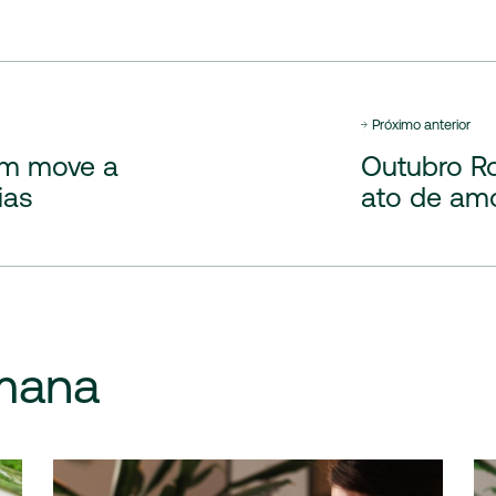
Próximo anterior
em move a
Outubro R
ias
ato de am
mana