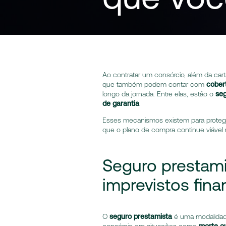
Ao contratar um consórcio, além da car
que também podem contar com
cober
longo da jornada. Entre elas, estão o
seg
de garantia
.
Esses mecanismos existem para protege
que o plano de compra continue viável
Seguro prestami
imprevistos fina
O
seguro prestamista
é uma modalidade 
consórcio em situações como
morte o