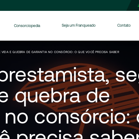
Seja um Franqueado
Contato
Consorciopedia
 VIDA E QUEBRA DE GARANTIA NO CONSÓRCIO: O QUE VOCÊ PRECISA SABER
prestamista,
se
e
quebra
de
no
consórcio:
ê
precisa
sabe