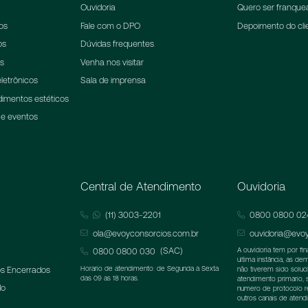
Ouvidoria
Quero ser franqu
os
Fale com o DPO
Depoimento do cli
os
Dúvidas frequentes
ns
Venha nos visitar
letrônicos
Sala de imprensa
dimentos estéticos
 e eventos
Central de Atendimento
Ouvidoria
(11) 3003-2201
0800 0800 02
ola@evoyconsorcios.com.br
ouvidoria@evoy
(SAC)
0800 0800 030
A ouvidoria tem por fi
última instância, as d
s Encerrados
Horário de atendimento: de Segunda à Sexta
não tiverem sido soluc
das 09 as 18 horas.
atendimento primário,
do
número de protocolo 
outros canais de atend