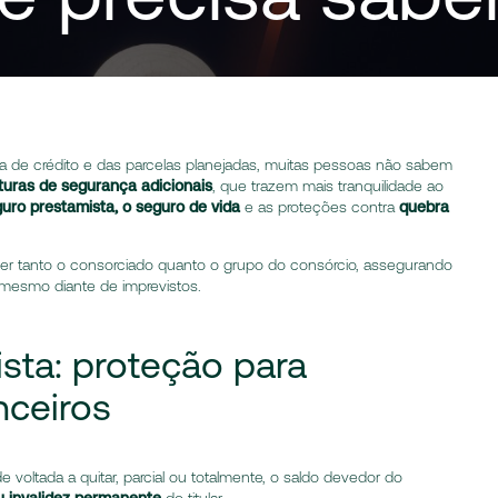
ta de crédito e das parcelas planejadas, muitas pessoas não sabem
turas de segurança adicionais
, que trazem mais tranquilidade ao
uro prestamista, o seguro de vida
e as proteções contra
quebra
r tanto o consorciado quanto o grupo do consórcio, assegurando
 mesmo diante de imprevistos.
sta: proteção para
nceiros
voltada a quitar, parcial ou totalmente, o saldo devedor do
u invalidez permanente
do titular.