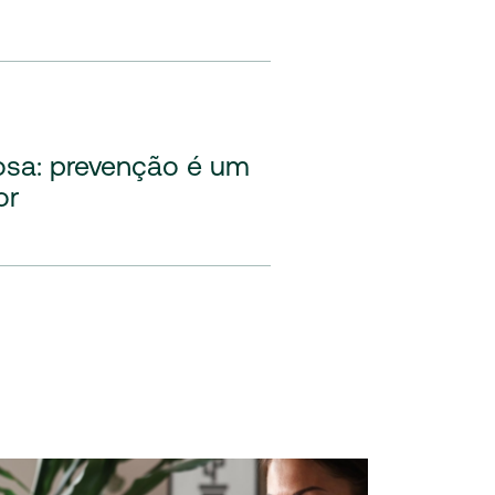
osa: prevenção é um
or