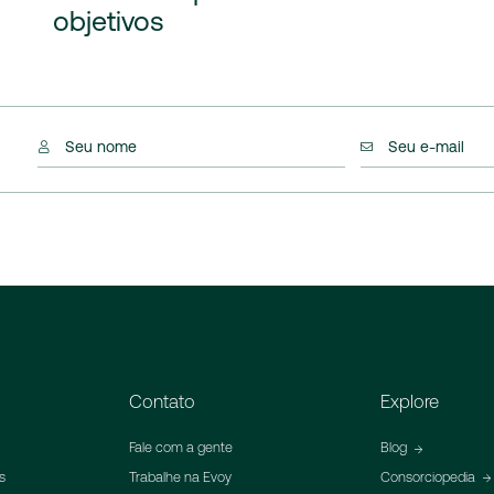
objetivos
Seu nome
Seu e-mail
Contato
Explore
Fale com a gente
Blog
s
Trabalhe na Evoy
Consorciopedia