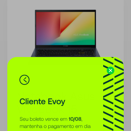
*Imagens meramente ilustrativas
Notebook Asus
VivoBook 15