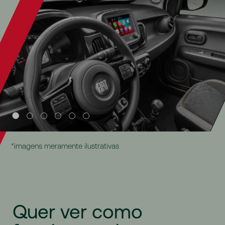
*imagens meramente ilustrativas
Quer
ver
como