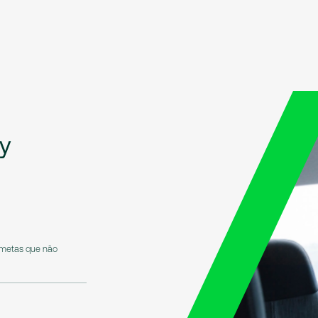
y
 metas que não