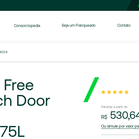
Seja um Franqueado
Contato
Consorciopedia
ICOS
Free
ch
Door
Parcelas a partir de
530,6
R$
75L
Ou simule por valor p