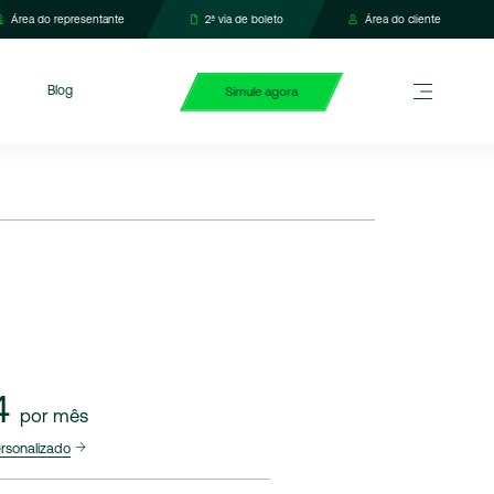
Área do representante
2ª via de boleto
Área do cliente
Blog
Simule agora
4
por mês
ersonalizado