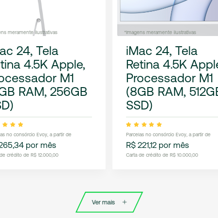
ns meramente ilustrativas
*Imagens meramente ilustrativas
ac 24, Tela
iMac 24, Tela
tina 4.5K Apple,
Retina 4.5K Appl
ocessador M1
Processador M1
8GB RAM, 256GB
(8GB RAM, 512G
SD)
SSD)
las no consórcio Evoy, a partir de
Parcelas no consórcio Evoy, a partir de
265,34 por mês
R$ 221,12 por mês
 de crédito de R$ 12.000,00
Carta de crédito de R$ 10.000,00
Ver mais