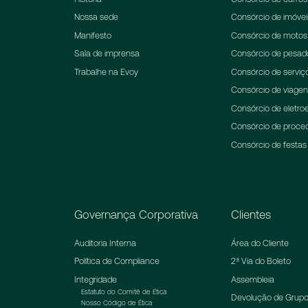
Nossa sede
Consórcio de imóvei
Manifesto
Consórcio de motos
Sala de imprensa
Consórcio de pesad
Trabalhe na Evoy
Consórcio de serviç
Consórcio de viage
Consórcio de eletroe
Consórcio de proce
Consórcio de festas
Governança Corporativa
Clientes
Auditoria Interna
Área do Cliente
Política de Compliance
2ª Via do Boleto
Integridade
Assembleia
Estatuto do Comitê de Ética
Devolução de Grupo
Nosso Código de Ética