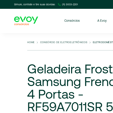
Simule, contrate e tire suas dúvidas:
(11) 3003-2201
Consórcios
A Evoy
HOME
CONSÓRCIO DE ELETROELETRÔNICOS
ELETRODOMÉST
Geladeira
Frost
Samsung
Fren
4
Portas
-
RF59A7011SR
5