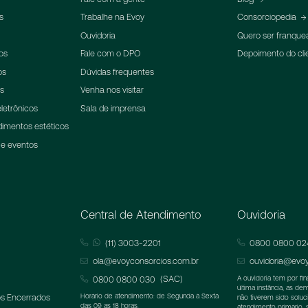
s
Trabalhe na Evoy
Consorciopedia
Ouvidoria
Quero ser franqu
os
Fale com o DPO
Depoimento do cli
os
Dúvidas frequentes
ns
Venha nos visitar
letrônicos
Sala de imprensa
dimentos estéticos
 e eventos
Central de Atendimento
Ouvidoria
(11) 3003-2201
0800 0800 02
ola@evoyconsorcios.com.br
ouvidoria@evoy
(SAC)
0800 0800 030
A ouvidoria tem por fi
última instância, as d
s Encerrados
Horário de atendimento: de Segunda à Sexta
não tiverem sido soluc
das 09 as 18 horas.
atendimento primário,