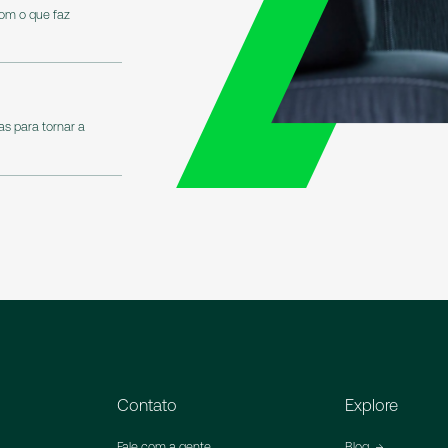
om o que faz
s para tornar a
Contato
Explore
Fale com a gente
Blog