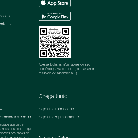
Store
Google
eado
Play
ente
Acesse todas as informações do seu
consórcio ( 2 via do boleto, ofertar lance,
resultado de assembleia, ...)
Chega Junto
4
Seja um Franqueado
consorcios.com.br
Seja um Representante
nalidade atender, em
emandas dos clientes que
ionadas nos canais de
 sendo necessário um