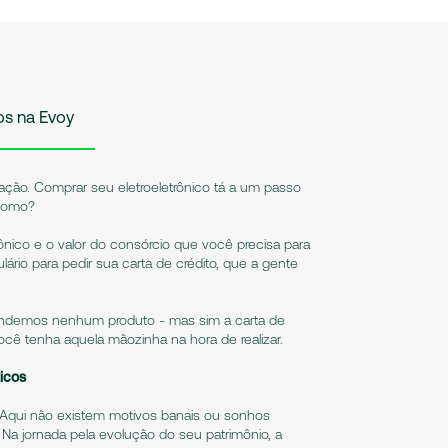
os na Evoy
ação. Comprar seu eletroeletrônico tá a um passo
 como?
trônico e o valor do consórcio que você precisa para
lário para pedir sua carta de crédito, que a gente
ndemos nenhum produto - mas sim a carta de
ocê tenha aquela mãozinha na hora de realizar.
icos
es. Aqui não existem motivos banais ou sonhos
Na jornada pela evolução do seu patrimônio, a