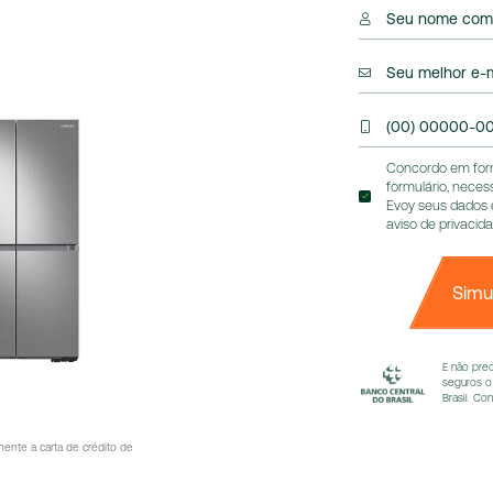
Seu nome com
Seu melhor e-m
(00) 00000-0
Concordo em forn
formulário, neces
Evoy seus dados 
aviso de privacid
Simu
E não pre
seguros o
Brasil. Co
ente a carta de crédito de