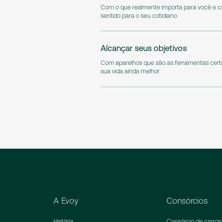
Com o que realmente importa para você e c
sentido para o seu cotidiano.
Alcançar seus objetivos
Com aparelhos que são as ferramentas certa
sua vida ainda melhor.
A Evoy
Consórcios
História
Consórcio de carros