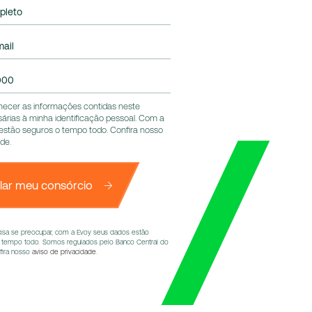
pleto
ail
000
ecer as informações contidas neste
sárias à minha identificação pessoal. Com a
estão seguros o tempo todo. Confira nosso
ade
.
lar meu consórcio
cisa se preocupar, com a Evoy seus dados estão
 tempo todo. Somos regulados pelo Banco Central do
nfira nosso
aviso de privacidade
.