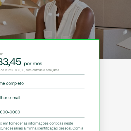
 de
33,45
por mês
o de R$ 280.000,00, sem entrada e sem juros
me completo
lhor e-mail
0000-0000
 em fornecer as informações contidas neste
io, necessárias à minha identificação pessoal. Com a