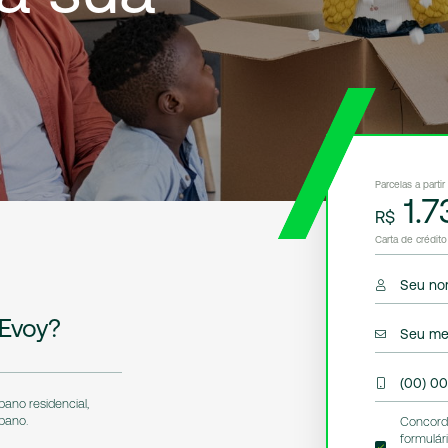
Parcelas a partir
1.7
R$
Carta de crédit
Seu no
Evoy?
Seu me
(00) 0
ano residencial,
bano.
Concordo
formulár