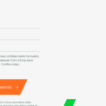
es contidas neste formulário,
 pessoal. Com a Evoy seus
 Confira nosso
sórcio
 com a Evoy seus dados estão
s regulados pelo Banco Central do