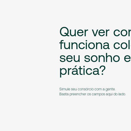
Quer
ver
co
funciona
co
seu
sonho
prática?
Simule seu consórcio com a gente.
Basta preencher os campos aqui do lado.