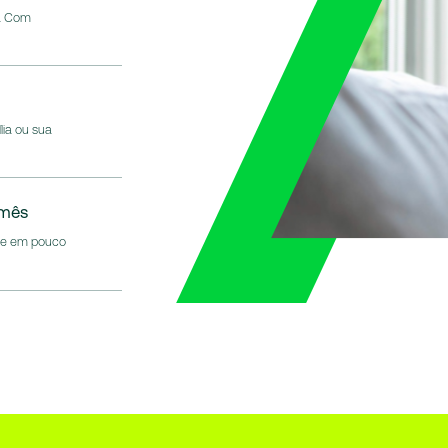
o. Com
lia ou sua
 mês
l e em pouco