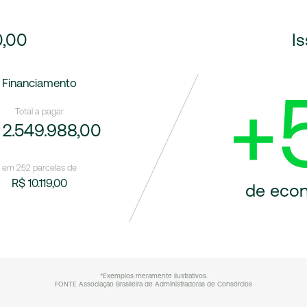
0,00
I
Financiamento
+
Total a pagar
 2.549.988,00
em 252 parcelas de
R$ 10.119,00
de econ
*Exemplos meramente ilustrativos.
FONTE Associação Brasileira de Administradoras de Consórcios