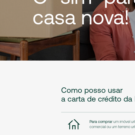
casa
nova!
Como
posso
usar
a
carta
de
crédito
da
Para comprar
um imóvel urb
comercial ou um terreno ur