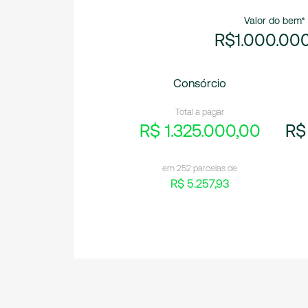
Valor do bem*
R$1.000.00
Consórcio
Total a pagar
R$ 1.325.000,00
R$
em 252 parcelas de
R$ 5.257,93