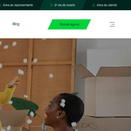
Área do representante
2ª via de boleto
Área do cliente
Blog
Simule agora