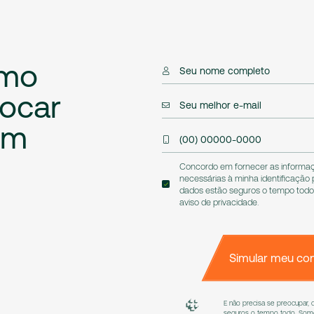
mo
Seu nome completo
locar
Seu melhor e-mail
em
(00) 00000-0000
Concordo em fornecer as informaçõ
necessárias à minha identificação
dados estão seguros o tempo todo.
aviso de privacidade
.
Simular meu con
E não precisa se preocupar,
seguros o tempo todo. Somo