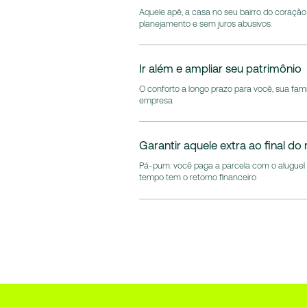
Aquele apê, a casa no seu bairro do coraçã
planejamento e sem juros abusivos.
Ir além e ampliar seu patrimônio
O conforto a longo prazo para você, sua famí
empresa
Garantir aquele extra ao final do
Pá-pum: você paga a parcela com o alugue
tempo tem o retorno financeiro