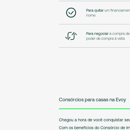
Para quitar
um financiament
nome.
Para negociar
a compra de
poder de compra à vista.
Consórcios para casas na Evoy
Chegou a hora de você conquistar se
Com os benefícios do Consórcio de I