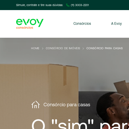
Simule, contrate e tire suas dúvidas:
(11) 3003-2201
Consórcios
A Evoy
HOME
CONSÓRCIO DE IMÓVEIS
CONSÓRCIO PARA CASAS
Consórcio para casas
O
"sim"
par