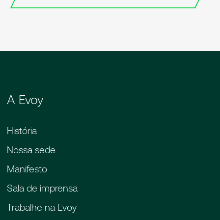
por um grupo de pessoas. Então a
administradora vende e faz um contrato de
venda, organiza esse grupo de pessoas que
formam esse fundo. Isso é uma
administradora de consórcio. Quando você
está pagando uma parcela de consórcio, não
está pagando para o vendedor ou para
alguém. Está colocando seu recurso neste
A Evoy
fundo para o bem que você deseja comprar.
Mas uma parte do bem que você quer
comprar em parcelas. Está colocando nesse
História
fundo que é gerido e administrado pela
Nossa sede
administradora de consórcio. A
administradora de consórcios por administrar
Manifesto
esse fundo e se responsabilizar pelo dinheiro
Sala de imprensa
desse fundo; para quem ela vai entregar
como fazer a gestão desse fundo, desse
Trabalhe na Evoy
dinheiro, desse grupo, a administradora,