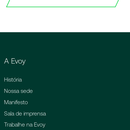
fundo de dinheiro. Esse fundo é composto
por um grupo de pessoas. Então a
administradora vende e faz um contrato de
venda, organiza esse grupo de pessoas que
formam esse fundo. Isso é uma
administradora de consórcio. Quando você
está pagando uma parcela de consórcio, não
está pagando para o vendedor ou para
alguém. Está colocando seu recurso neste
A Evoy
fundo para o bem que você deseja comprar.
Mas uma parte do bem que você quer
comprar em parcelas. Está colocando nesse
História
fundo que é gerido e administrado pela
Nossa sede
administradora de consórcio. A
administradora de consórcios por administrar
Manifesto
esse fundo e se responsabilizar pelo dinheiro
Sala de imprensa
desse fundo; para quem ela vai entregar
como fazer a gestão desse fundo, desse
Trabalhe na Evoy
dinheiro, desse grupo, a administradora,