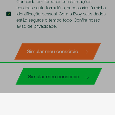
Concordo em fornecer as informações
contidas neste formulário, necessárias à minha
identificação pessoal. Com a Evoy seus dados
estão seguros o tempo todo. Confira nosso
aviso de privacidade
.
Simular meu consórcio
E não precisa se preocupar, com a Evoy seus dados estão
seguros o tempo todo. Somos regulados pelo Banco
Simular meu consórcio
Simule agora
Central do Brasil. Confira nosso
aviso de privacidade
.