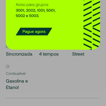
Yamaha
Fazer
150 UBS
Câmbio
Motor
Estilo
Sincronizada
4 tempos
Street
Combustível
Gasolina e
Etanol